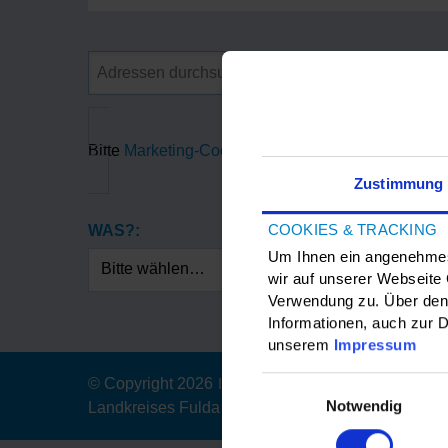
Bitte
Marketing-Cookies
akzeptieren, um die Goog
Zustimmung
COOKIES & TRACKING
WAS?:
Um Ihnen ein angenehmes 
Bitte wählen…
wir auf unserer Webseite
Verwendung zu. Über den 
Informationen, auch zur D
unserem
Impressum
Einwilligungsauswahl
© Copyright 2026
|
Der Magistrat der Stadt Fulda
Notwendig
Landkreises Fulda