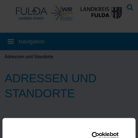
Adressen und Standorte
ADRESSEN UND
STANDORTE
Eine Übersetzung können Sie auf der
Startseite
einstellen!