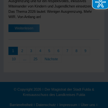
Ausgrenzung und für ein respektvolles, inklusives
Miteinander von Kindern und Jugendlichen einsetzen.
Das Thema 2026 lautet: Weniger Ausgrenzung. Mehr
WIR. Von Anfang an!
Weiterlesen
1
2
3
4
5
6
7
8
9
10
…
25
Nächste
© Copyright 2026
|
Der Magistrat der Stadt Fulda &
Kreisausschuss des Landkreises Fulda
Barrierefreiheit
|
Datenschutz
|
Impressum
|
Über uns
|