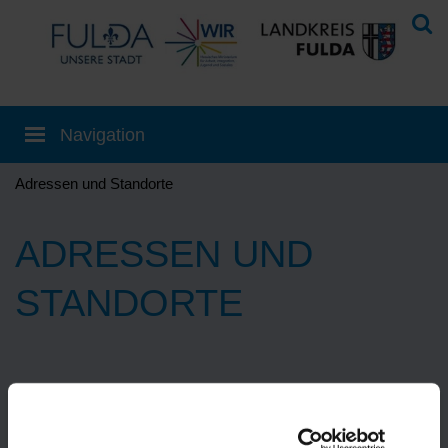
Adressen und Standorte
ADRESSEN UND
STANDORTE
Eine Übersetzung können Sie auf der
Startseite
einstellen!