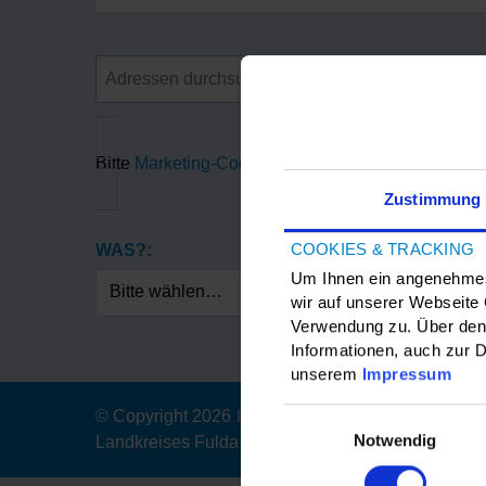
Bitte
Marketing-Cookies
akzeptieren, um die Goog
Zustimmung
COOKIES & TRACKING
WAS?:
Um Ihnen ein angenehmes 
Bitte wählen…
wir auf unserer Webseite
Verwendung zu. Über den 
Informationen, auch zur D
unserem
Impressum
Einwilligungsauswahl
© Copyright 2026
|
Der Magistrat der Stadt Fulda
Notwendig
Landkreises Fulda