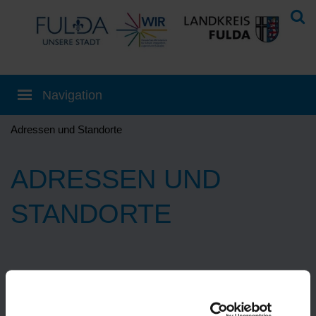
Adressen und Standorte
ADRESSEN UND
STANDORTE
Eine Übersetzung können Sie auf der
Startseite
einstellen!