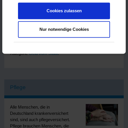
Sozial- und Wohnungsamt der Stadt Fulda
beantragen, wenn Sie direkt in Fulda wohnen. Wenn Sie in
Cookies zulassen
einer anderen Stadt oder Gemeinde im
Landkreis wohnen, hilft Ihnen das
Sozialamt des Landkreises Fulda
weiter. Außerdem kann
Nur notwendige Cookies
Sie das Seniorenbüro der Stadt Fulda beraten.
Andere finanzielle Unterstützung finden Sie in der
Kategorie
Geld vom Staat
.
Pflege
Alle Menschen, die in
Deutschland krankenversichert
sind, sind auch pflegeversichert.
Pflege brauchen Menschen, die