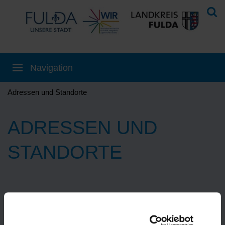
Adressen und Standorte
ADRESSEN UND
STANDORTE
Eine Übersetzung können Sie auf der
Startseite
einstellen!