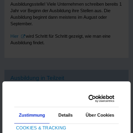
Ausbildungsstelle! Viele Unternehmen schreiben bereits 1
Jahr vor Beginn der Ausbildung ihre Stellen aus. Die
Ausbildung beginnt dann meistens im August oder
September.
Hier
wird Schritt für Schritt gezeigt, wie man eine
Ausbildung findet.
Ausbildung in Teilzeit
Eine Ausbildung kann man auch in Teilzeit machen. Das
machen zum Beispiel manche Auszubildende, die Kinder
haben. So können sie eine Ausbildung machen und sich
Zustimmung
Details
Über Cookies
um die Familie kümmern. Auf der
Seite des Beratungsbüros für Alleinerziehende des
COOKIES & TRACKING
Landkreises Fulda