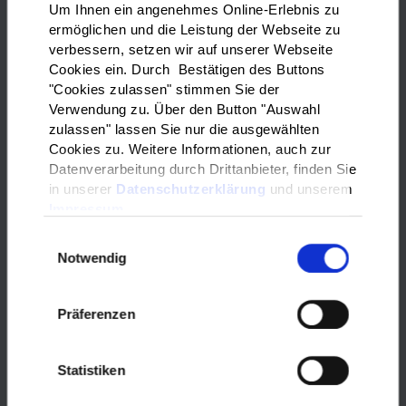
Um Ihnen ein angenehmes Online-Erlebnis zu
finden Sie eine Übersicht zu den wichtigsten Fragen.
ermöglichen und die Leistung der Webseite zu
verbessern, setzen wir auf unserer Webseite
Cookies ein. Durch Bestätigen des Buttons
"Cookies zulassen" stimmen Sie der
Verwendung zu. Über den Button "Auswahl
Beratung und Unterstützung
zulassen" lassen Sie nur die ausgewählten
Cookies zu. Weitere Informationen, auch zur
Datenverarbeitung durch Drittanbieter, finden Sie
in unserer
Datenschutzerklärung
und unserem
Impressum
Einwilligungsauswahl
Notwendig
fotolia.de ©
Production Perig,
Foto: 99674435
Präferenzen
Berufsberatung der Agentur für Arbeit
Die Berufsberatung unterstützt Sie dabei, eine passende
Statistiken
Ausbildung zu finden. Auch während der Ausbildung oder
am Anfang Ihrer Arbeit bekommen Sie hier Hilfe. In einem