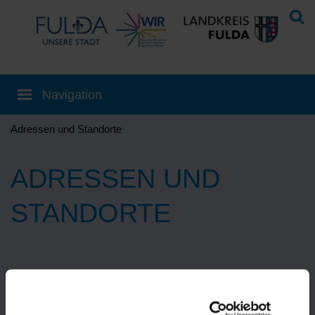
Adressen und Standorte
ADRESSEN UND
STANDORTE
Eine Übersetzung können Sie auf der
Startseite
einstellen!