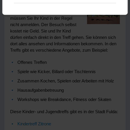
Es gibt viele kostenlose Treffpunkte
für Kinder und Jugendliche. Hierzu
müssen Sie Ihr Kind in der Regel
nicht anmelden. Der Besuch selbst
kostet nie Geld. Sie und Ihr Kind
dürfen einfach direkt in den Treff gehen. Sie können sich
dort alles ansehen und Informationen bekommen. In den
Treffs gibt es verschiedene Angebote, zum Beispiel:
Offenes Treffen
Spiele wie Kicker, Billard oder Tischtennis
Zusammen Kochen, Spielen oder Arbeiten mit Holz
Hausaufgabenbetreuung
Workshops wie Breakdance, Fitness oder Skaten
Diese Kinder- und Jugendtreffs gibt es in der Stadt Fulda:
Kindertreff Zitrone