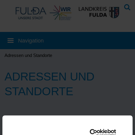
Adressen und Standorte
ADRESSEN UND
STANDORTE
Eine Übersetzung können Sie auf der
Startseite
einstellen!