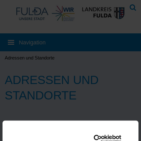
Adressen und Standorte
ADRESSEN UND
STANDORTE
Eine Übersetzung können Sie auf der
Startseite
einstellen!