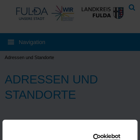
Adressen und Standorte
ADRESSEN UND
STANDORTE
Eine Übersetzung können Sie auf der
Startseite
einstellen!