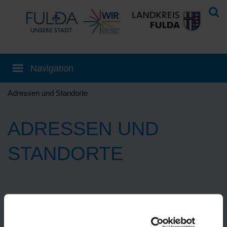
Adressen und Standorte
ADRESSEN UND
STANDORTE
Eine Übersetzung können Sie auf der
Startseite
einstellen!