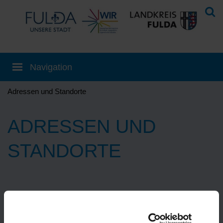
Adressen und Standorte
ADRESSEN UND
STANDORTE
Eine Übersetzung können Sie auf der
Startseite
einstellen!