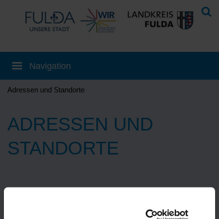
Adressen und Standorte
ADRESSEN UND
STANDORTE
Eine Übersetzung können Sie auf der
Startseite
einstellen!