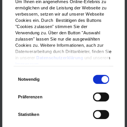
Um Ihnen ein angenehmes Online-Erlebnis zu
ermöglichen und die Leistung der Webseite zu
Deutschkurse
verbessern, setzen wir auf unserer Webseite
Cookies ein. Durch Bestätigen des Buttons
Es gibt Integrationskurse, berufsbezogene Deutschkurse,
"Cookies zulassen" stimmen Sie der
Kurse für Asylbewerber, Sprachkurse mit
Verwendung zu. Über den Button "Auswahl
Kinderbetreuung oder Kurse von Ehrenamtlichen.
zulassen" lassen Sie nur die ausgewählten
Erfahren Sie hier: Was sind die Unterschiede? Wer kann
Cookies zu. Weitere Informationen, auch zur
teilnehmen? Und was kostet das?
Datenverarbeitung durch Drittanbieter, finden Sie
in unserer
Datenschutzerklärung
und unserem
Impressum
mehr
Einwilligungsauswahl
Notwendig
Präferenzen
Statistiken