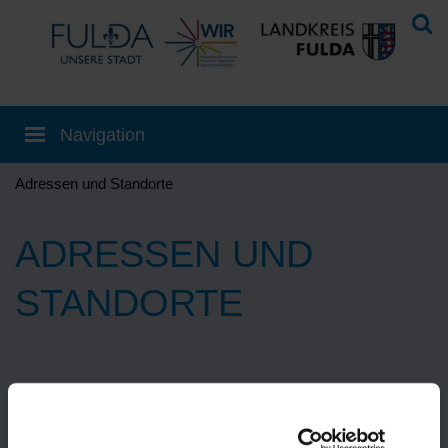
Adressen und Standorte
ADRESSEN UND
STANDORTE
Eine Übersetzung können Sie auf der
Startseite
einstellen!