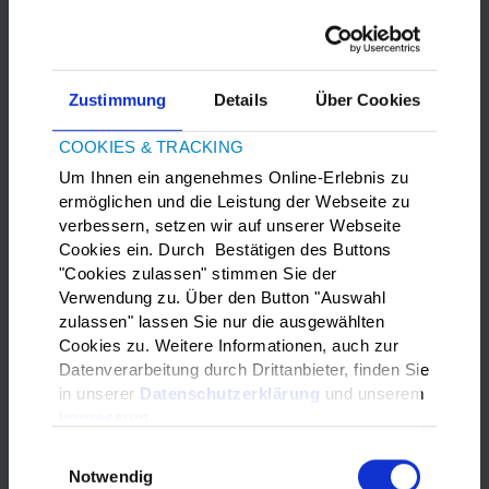
Mütterzentrum "Mütze"
(Ostend)
Toleranz Bildung & Kultur
(Westend)
Zustimmung
Details
Über Cookies
Im Landkreis Fulda, zum Beispiel:
COOKIES & TRACKING
Pro Integrationstreff PIT
(Hünfeld)
Um Ihnen ein angenehmes Online-Erlebnis zu
Gute Stube
(Gersfeld)
ermöglichen und die Leistung der Webseite zu
verbessern, setzen wir auf unserer Webseite
AWO Jugend- und Familienzentrum
(Tann)
Cookies ein. Durch Bestätigen des Buttons
"Cookies zulassen" stimmen Sie der
Eine aktuelle Übersicht der einzelnen Angebote zum
Verwendung zu. Über den Button "Auswahl
Deutsch lernen finden Sie hier (Stand Juli 2024):
zulassen" lassen Sie nur die ausgewählten
Cookies zu. Weitere Informationen, auch zur
Liste der freiwilligen
Datenverarbeitung durch Drittanbieter, finden Sie
Sprachlernangebote
in unserer
Datenschutzerklärung
und unserem
Impressum
Suchen Sie einen Kurs in Ihrer Nähe? Oder suchen
Sie eine Person, die Ihnen beim Deutsch üben hilft? Dann
Einwilligungsauswahl
kontaktieren Sie den
Treffpunkt Aktiv
des Landkreises
Notwendig