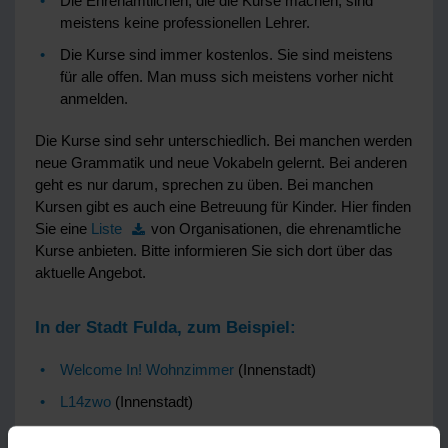
Die Ehrenamtlichen, die die Kurse machen, sind
meistens keine professionellen Lehrer.
Die Kurse sind immer kostenlos. Sie sind meistens
für alle offen. Man muss sich meistens vorher nicht
anmelden.
Die Kurse sind sehr unterschiedlich. Bei manchen werden
neue Grammatik und neue Vokabeln gelernt. Bei anderen
geht es nur darum, sprechen zu üben. Bei manchen
Kursen gibt es auch eine Betreuung für Kinder. Hier finden
Sie eine
Liste
von Organisationen, die ehrenamtliche
Kurse anbieten. Bitte informieren Sie sich dort über das
aktuelle Angebot.
In der Stadt Fulda, zum Beispiel:
Welcome In! Wohnzimmer
(Innenstadt)
L14zwo
(Innenstadt)
AWO Mehrgenerationenhaus
(Aschenberg)