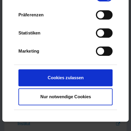
Fulda. Die Mitarbeiter helfen Ihnen gerne weiter.
Präferenzen
Statistiken
Apps und Online-Angebote
Marketing
Diese Apps und Lernseiten können
Sie kostenlos nutzen, um Ihr
Deutsch zu üben und zu
verbessern:
Cookies zulassen
VHS Lernportal (A1 – B2)
Nur notwendige Cookies
App "Einstieg Deutsch"
Online Lektionen von der Deutschen Welle
Online-Spiel "Die Stadt der Wörter" vom Goethe
Institut