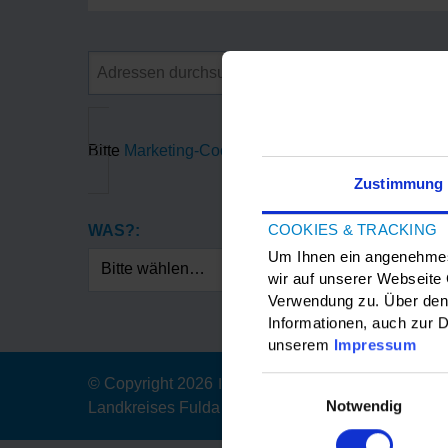
Bitte
Marketing-Cookies
akzeptieren, um die Goog
Zustimmung
COOKIES & TRACKING
WAS?:
Um Ihnen ein angenehmes 
Bitte wählen…
wir auf unserer Webseite
Verwendung zu. Über den 
Informationen, auch zur D
unserem
Impressum
Einwilligungsauswahl
© Copyright 2026
|
Der Magistrat der Stadt Fulda
Notwendig
Landkreises Fulda