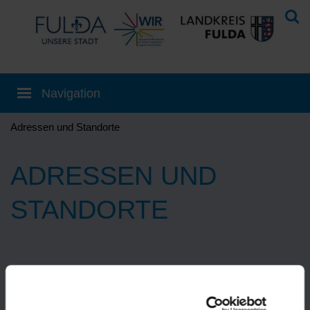
Adressen und Standorte
ADRESSEN UND
STANDORTE
Eine Übersetzung können Sie auf der
Startseite
einstellen!