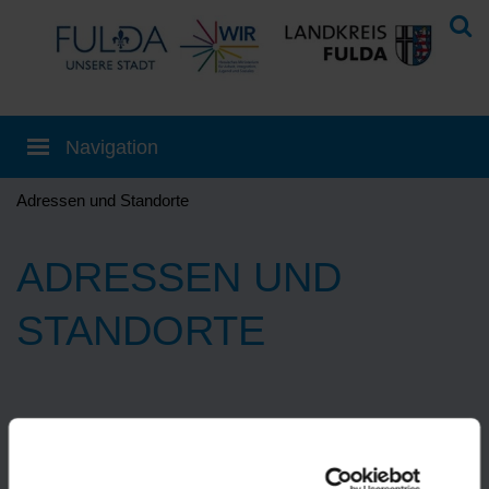
Adressen und Standorte
ADRESSEN UND
STANDORTE
Eine Übersetzung können Sie auf der
Startseite
einstellen!