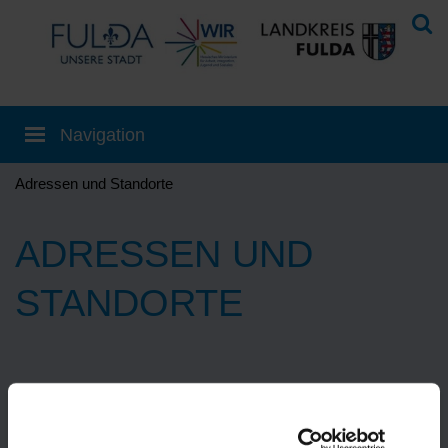
Adressen und Standorte
ADRESSEN UND
STANDORTE
Eine Übersetzung können Sie auf der
Startseite
einstellen!