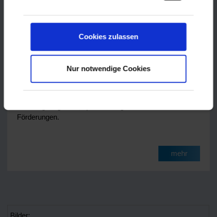
Cookies zulassen
Unterstützung für Ehrenamtliche
Nur notwendige Cookies
Ehrenamtliche und Vereine werden auf viele Arten
unterstützt. Erfahren Sie hier mehr über
Beratungsangebote, spezielle Angebote und finanzielle
Förderungen.
mehr
Bilder: