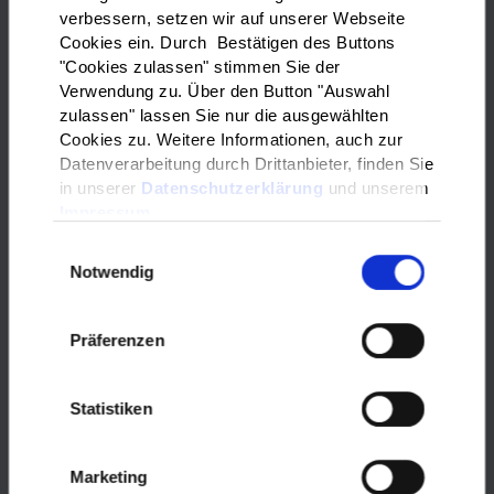
verbessern, setzen wir auf unserer Webseite
Möglichkeiten des Ehrenamts
Cookies ein. Durch Bestätigen des Buttons
"Cookies zulassen" stimmen Sie der
Verwendung zu. Über den Button "Auswahl
Was bedeutet Ehrenamt? Wo kann ich ehrenamtlich aktiv
zulassen" lassen Sie nur die ausgewählten
werden? Und welche Besonderheiten gibt es in der
Cookies zu. Weitere Informationen, auch zur
Migrations- und Flüchtlingshilfe?
Datenverarbeitung durch Drittanbieter, finden Sie
in unserer
Datenschutzerklärung
und unserem
Impressum
mehr
Einwilligungsauswahl
Notwendig
Präferenzen
Statistiken
Marketing