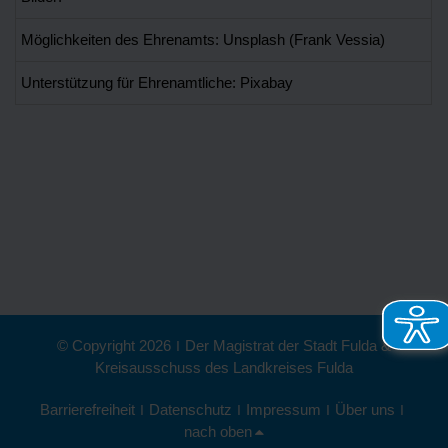
Möglichkeiten des Ehrenamts: Unsplash (Frank Vessia)
Unterstützung für Ehrenamtliche: Pixabay
© Copyright 2026
|
Der Magistrat der Stadt Fulda &
Kreisausschuss des Landkreises Fulda
Barrierefreiheit
|
Datenschutz
|
Impressum
|
Über uns
|
nach oben