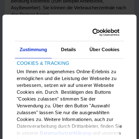
Beratung kostenlos (zum Beispiel Arbeitslose,
Asylbewerber). Sie können die Verbraucherzentrale nach
den Preisen fragen.
Bei der Verbraucherzentrale gibt es auch
Checklisten
für
den Verbraucher-Alltag. Sie finden Checklisten zu
folgenden Themen:
Versicherung, Mobilfunk, Wohnung, Shopping im Internet,
Zustimmung
Details
Über Cookies
Urheberrecht, Energiesparen, Inkassoforderungen,
Schlüsseldienste und Nahrungsergänzungsmittel.
COOKIES & TRACKING
Die Checklisten sind in mehreren Sprachen verfügbar.
Um Ihnen ein angenehmes Online-Erlebnis zu
Weitere Informationen finden Sie
hier
.
ermöglichen und die Leistung der Webseite zu
verbessern, setzen wir auf unserer Webseite
Cookies ein. Durch Bestätigen des Buttons
"Cookies zulassen" stimmen Sie der
Verwendung zu. Über den Button "Auswahl
Versicherungen
zulassen" lassen Sie nur die ausgewählten
Cookies zu. Weitere Informationen, auch zur
Datenverarbeitung durch Drittanbieter, finden Sie
in unserer
Datenschutzerklärung
und unserem
Es gibt viele verschiedene Versicherungen. Es gibt