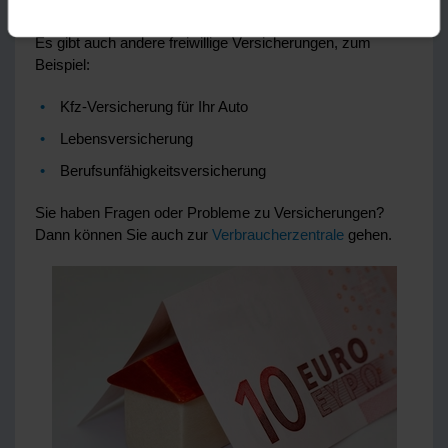
werden.
Es gibt auch andere freiwillige Versicherungen, zum
Beispiel:
Kfz-Versicherung für Ihr Auto
Lebensversicherung
Berufsunfähigkeitsversicherung
Sie haben Fragen oder Probleme zu Versicherungen?
Dann können Sie auch zur
Verbraucherzentrale
gehen.