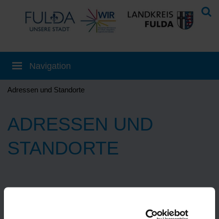
Adressen und Standorte
ADRESSEN UND
STANDORTE
Eine Übersetzung können Sie auf der
Startseite
einstellen!