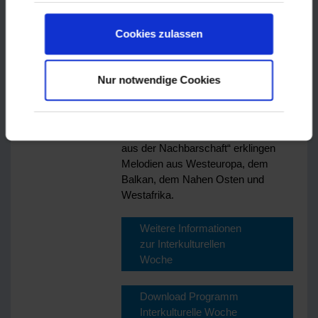
aufgrund der aktuellen Situation nicht
durchgeführt werden. Alternativ wird
Cookies zulassen
es einen kleineren, aber ebenso
vielfältigen Auftakt geben. Am
Samstag, 19. September, spielen
Nur notwendige Cookies
zwischen 11 und 15 Uhr sechs
Bands im Schulhof der Adolf-von-
Dalberg-Schule (Zugang vom
Universitätsplatz aus). Bei „Musik
aus der Nachbarschaft“ erklingen
Melodien aus Westeuropa, dem
Balkan, dem Nahen Osten und
Westafrika.
Weitere Informationen
zur Interkulturellen
Woche
Download Programm
Interkulturelle Woche