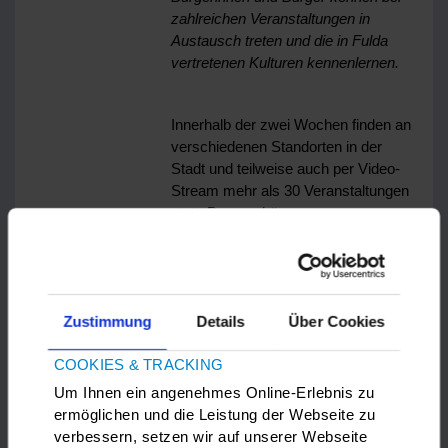
zahlreichen Veranstaltungen in
Austausch treten und die in Fulda
vertretenen Kulturen kennenlernen.
Innerhalb der zwei Wochen finden an
verschiedenen Standorten in der
Stadt und teilweise auch per Video-
Stream mehr als 30 Veranstaltungen
statt. Dazu gehören:
gesellige Treffen wie zum
Beispiel das der interkulturellen
Frauengruppe,
Zustimmung
Details
Über Cookies
kreative Mitmach-Angebote wie
rumänische Hinterglasmalerei
COOKIES & TRACKING
oder afrikanisches Tanzen,
Um Ihnen ein angenehmes Online-Erlebnis zu
Vorträge und Konferenzen, die
ermöglichen und die Leistung der Webseite zu
zur Debatte über Integration und
verbessern, setzen wir auf unserer Webseite