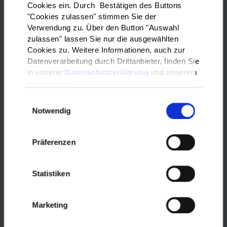
beitragen,
Cookies ein. Durch Bestätigen des Buttons
"Cookies zulassen" stimmen Sie der
Angebote für Kinder wie ein
Verwendung zu. Über den Button "Auswahl
Theaterstück oder ein Russisch-
zulassen" lassen Sie nur die ausgewählten
Schnupperkurs,
Cookies zu. Weitere Informationen, auch zur
oder auch ein ökumenisches
Datenverarbeitung durch Drittanbieter, finden Sie
Friedensgebet.
in unserer
Datenschutzerklärung
und unserem
Impressum
Die Veranstaltungen sind kostenfrei
und stehen allen Interessierten offen.
Einwilligungsauswahl
Notwendig
Teilweise ist angesichts der
Bestimmungen mit Blick auf die
Corona-Pandemie eine vorherige
Präferenzen
Anmeldung beim jeweiligen
Veranstalter erforderlich.
Statistiken
Das große Fest zur Eröffnung, das
normalerweise mit einer Vielzahl an
Ständen und einem bunten
Marketing
Bühnenprogramm in der Fuldaer
Innenstadt gefeiert wird, kann