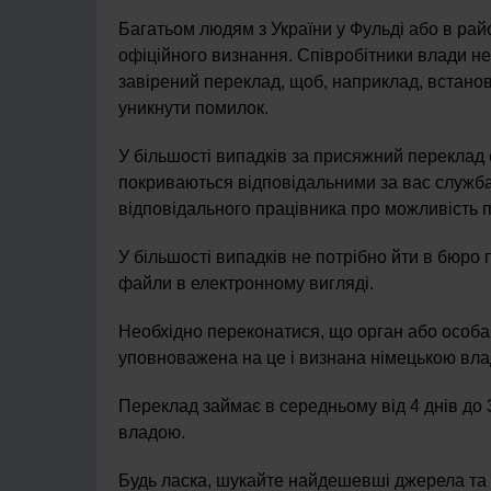
Багатьом людям з України у Фульді або в рай
офіційного визнання. Співробітники влади н
завірений переклад, щоб, наприклад, встанов
уникнути помилок.
У більшості випадків за присяжний переклад 
покриваються відповідальними за вас службам
відповідального працівника про можливість п
У більшості випадків не потрібно йти в бюро 
файли в електронному вигляді.
Необхідно переконатися, що орган або особа
уповноважена на це і визнана німецькою вл
Переклад займає в середньому від 4 днів до 3
владою.
Будь ласка, шукайте найдешевші джерела та 