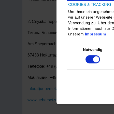
COOKIES & TRACKING
Um Ihnen ein angenehmes 
wir auf unserer Webseite
2. Служба перекладів Тетяни Белянки М.А.
Verwendung zu. Über den 
Informationen, auch zur D
Тетяна Белянки
unserem
Impressum
Einwilligungsauswahl
Am Speyerbach 32 A
Notwendig
67433 Нойштадт-ан-дер-Вайнштрассе
Телефон: +49 (0) 6321 5790320
Мобільний: +49 (0) 176 24 900 218
info(at)uebersetzungen-belianki.de
www.uebersetzungen-belianki.de