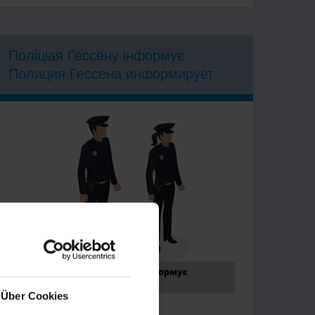
Поліціая Гессену інформує
Полиция Гессена информирует
Über Cookies