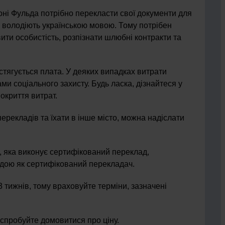
оні Фульда потрібно перекласти свої документи для
е володіють українською мовою. Тому потрібен
ити особистість, розпізнати шлюбні контракти та
стягується плата. У деяких випадках витрати
и соціального захисту. Будь ласка, дізнайтеся у
окриття витрат.
перекладів та їхати в інше місто, можна надіслати
, яка виконує сертифікований переклад,
адою як сертифікований перекладач.
 тижнів, тому враховуйте терміни, зазначені
спробуйте домовитися про ціну.