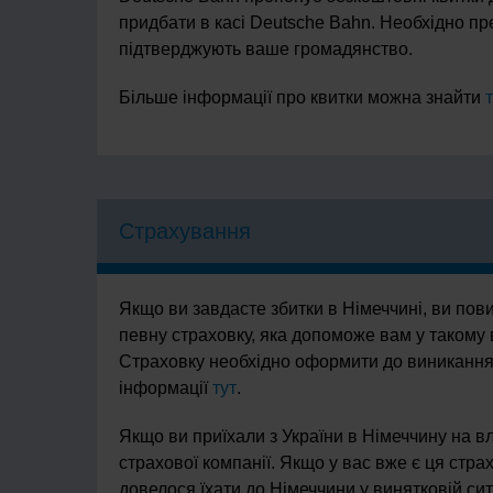
придбати в касі Deutsche Bahn. Необхідно пр
підтверджують ваше громадянство.
Більше інформації про квитки можна знайти
Страхування
Якщо ви завдасте збитки в Німеччині, ви пов
певну страховку, яка допоможе вам у такому ви
Страховку необхідно оформити до виниканн
інформації
тут
.
Якщо ви приїхали з України в Німеччину на в
страхової компанії. Якщо у вас вже є ця стра
довелося їхати до Німеччини у винятковій сит