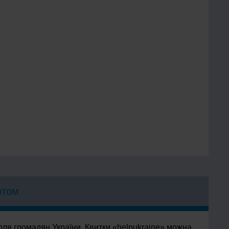
ртом
для громадян України. Квитки «helpukraine» можна