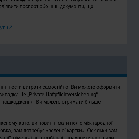
ед'явити паспорт або інші документи, що
тут
инні нести витрати самостійно. Ви можете оформити
падку. Це „Private Haftpflichtversicherung“.
я пошкодження. Ви можете отримати більше
ласному авто, ви повинні мати поліс міжнародної
ховка, вам потребує «зеленої картки». Оскільки вам
уації, німецькі автомобільні страховики вирішили