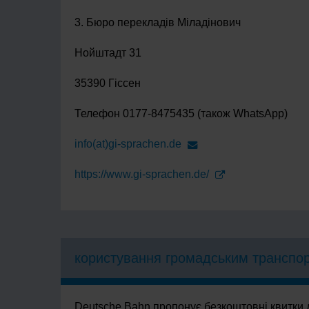
3. Бюро перекладів Міладінович
Нойштадт 31
35390 Гіссен
Телефон 0177-8475435 (також WhatsApp)
info(at)gi-sprachen.de
https://www.gi-sprachen.de/
користування громадським транспо
Deutsche Bahn пропонує безкоштовні квитки 