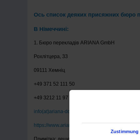
Ось список деяких присяжних бюро п
В Німеччині:
1. Бюро перекладів ARIANA GmbH
Рохлітцера, 33
09111 Хемніц
+49 371 52 111 50
+49 3212 11 97 901
info(at)ariana-dolmetscher.de
https://www.ariana-dolmetscher.de
Zustimmung
Примітка: дешеві ціни для біженців з України