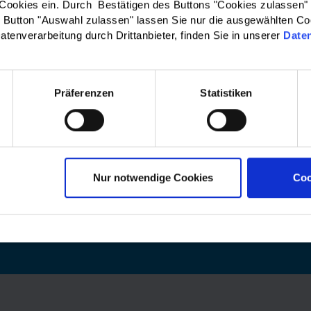
 Cookies ein. Durch Bestätigen des Buttons "Cookies zulassen"
rtenbeirat, die Demokratiekonferenz oder personelle
Button "Auswahl zulassen" lassen Sie nur die ausgewählten Co
gen im Team.
atenverarbeitung durch Drittanbieter, finden Sie in unserer
Date
d Newsletter 3|2020
Präferenzen
Statistiken
 Abmeldung zum Newsletter
Zurück zur Liste
Nur notwendige Cookies
Coo
 & Kreisausschuss des
Barrierefreiheit
|