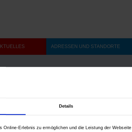
KTUELLES
ADRESSEN UND STANDORTE
ration und Inklusion der Stadt Fulda
Details
20
er Neuigkeiten aus der Fachstelle Integration und
r Stadt Fulda. Zum Beispiel: die Interkulturelle Woche,
Online-Erlebnis zu ermöglichen und die Leistung der Webseite