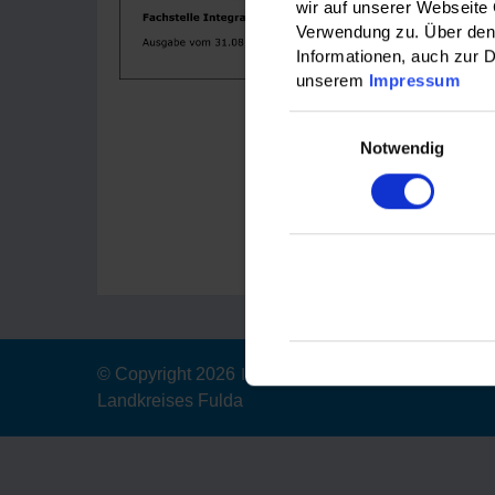
wir auf unserer Webseite
den Behinde
Verwendung zu. Über den 
Veränderun
Informationen, auch zur D
unserem
Impressum
Downloa
Einwilligungsauswahl
Notwendig
An- und
© Copyright 2026
|
Der Magistrat der Stadt Fulda
Landkreises Fulda