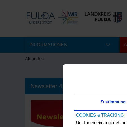
INFORMATIONEN
A
Aktuelles
Newsletter 4|2020 der Fachstelle Integ
Zustimmung
31.08.20
COOKIES & TRACKING
Lesen Sie hi
Inklusion de
Um Ihnen ein angenehmes 