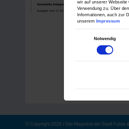
wir auf unserer Webseite
Fuldaer Int
Verwendung zu. Über den 
wie das Foru
Informationen, auch zur D
und vorberei
unserem
Impressum
uns auf Ihre
Einwilligungsauswahl
Notwendig
Downloa
An- und
© Copyright 2026
|
Der Magistrat der Stadt Fulda