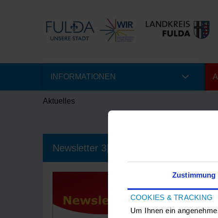
INFORMATIONEN
A
Aktuelles
Newsletter 3|2021 der Fachstelle Vielf
Zustimmung
27.07.20
COOKIES & TRACKING
Anbei finden
Teilhabe mit
Um Ihnen ein angenehmes 