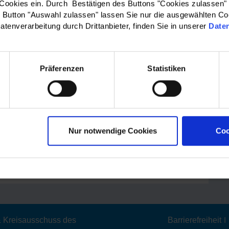
 Cookies ein. Durch Bestätigen des Buttons "Cookies zulassen"
egrationslandschaft. Es wurden große Veranstaltungen,
Button "Auswahl zulassen" lassen Sie nur die ausgewählten Co
m Integration und die Interkulturelle Woche organisiert
atenverarbeitung durch Drittanbieter, finden Sie in unserer
Date
tet, die im September stattfinden werden. Wir freuen
 Teilnahme!
Präferenzen
Statistiken
d Newsletter 3|2021
 Abmeldung zum Newsletter
Nur notwendige Cookies
Coo
Zurück zur Liste
 & Kreisausschuss des
Barrierefreiheit
|