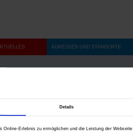
KTUELLES
ADRESSEN UND STANDORTE
alt und Teilhabe der Stadt Fulda
Details
21
|
Begegnung und Freizeit
 Sie den dritten Newsletter der Fachstelle Vielfalt und
 Informationen unserer täglichen Arbeit und der
Online-Erlebnis zu ermöglichen und die Leistung der Webseite