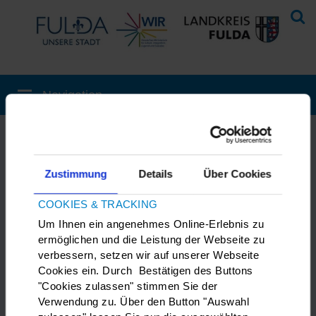
Aktuelles
Zustimmung
Details
Über Cookies
Neuwahl des Beirates der Menschen mit
COOKIES & TRACKING
Behinderungen
Um Ihnen ein angenehmes Online-Erlebnis zu
ermöglichen und die Leistung der Webseite zu
31.05.2022
verbessern, setzen wir auf unserer Webseite
Cookies ein. Durch Bestätigen des Buttons
Am 7. September 2022 ist Wahl:
"Cookies zulassen" stimmen Sie der
Dann werden die neuen Mitglieder
Verwendung zu. Über den Button "Auswahl
für den Beirat der Menschen mit