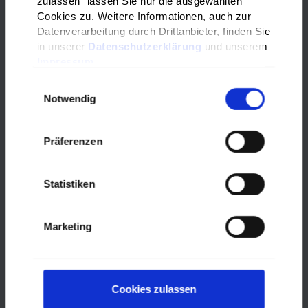
zulassen" lassen Sie nur die ausgewählten
Behinderungen (BMB) der Stadt
Cookies zu. Weitere Informationen, auch zur
#Fulda gewählt. Dazu braucht es
Datenverarbeitung durch Drittanbieter, finden Sie
erstmal Delegiertenvorschläge.
in unserer
Datenschutzerklärung
und unserem
Delegiertenanmeldung:
Impressum
www.fulda.de/bmb
Einwilligungsauswahl
Notwendig
Die können ab morgen bis zum 30.
Juni 2022 eingereicht werden. Alle
Präferenzen
Einrichtungen, Selbsthilfegruppen
und Verbände für Menschen mit
Behinderungen sind herzlich
Statistiken
eingeladen, jeweils bis zu zwei
Delegierte schriftlich oder durch
persönliche Vorsprache einer hierzu
Marketing
befugten Person beim Bürgerbüro
der Stadt Fulda zu benennen. Alle
Informationen zum BMB, zur Wahl
und den Vordruck für die
Cookies zulassen