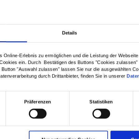
n einsetzen. Das Thema 2026 lautet: Weniger
. Mehr WIR. Von Anfang an!
em Jahr wird der Preis für Vielfalt und Teilhabe der
Details
 verliehen. Gewürdigt werden soll das herausragende
von Personen und Organisationen, die sich für eine
sellschaft, selbstbestimmte Teilhabe und
Online-Erlebnis zu ermöglichen und die Leistung der Webseite
chtigkeit von Bürgerinnen und Bürgern einsetzen.
 Cookies ein. Durch Bestätigen des Buttons "Cookies zulassen"
Button "Auswahl zulassen" lassen Sie nur die ausgewählten Co
026 steht unter dem Motto
„Weniger Ausgrenzung.
atenverarbeitung durch Drittanbieter, finden Sie in unserer
Date
Von Anfang an!“.
Es werden Projekte und Aktivitäten
et, die
Kinder, Jugendliche und Eltern stark gegen
ng machen
und wichtige Aufklärungs- und
Präferenzen
Statistiken
rungsarbeit leisten.
önnen sich Einzelpersonen, Gruppen sowie
en, die nachhaltig ein respektvolles und inklusives
 von Kindern und Jugendlichen in der Stadt Fulda