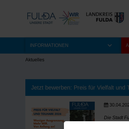
INFORMATIONEN
A
Aktuelles
Jetzt bewerben: Preis für Vielfalt und
30.04.20
Die Stadt F
und für ein 