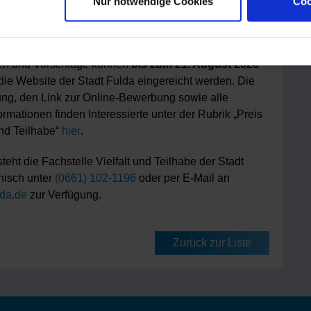
 können sowohl laufende als auch bereits
Nur notwendige Cookies
Coo
ene Projekte berücksichtigt werden. Auch Dritte dürfen
rschlagen.
n und Vorschläge können
bis zum 21. August 2026
die Website der Stadt Fulda eingereicht werden. Die
ng, den Link zur Online-Bewerbung sowie alle
ormationen finden Interessierte unter der Rubrik „Preis
 und Teilhabe“
hier
.
teht die Fachstelle Vielfalt und Teilhabe der Stadt
nisch unter
(0661) 102-1196
oder per E-Mail an
ulda.de
zur Verfügung.
Zurück zur Liste