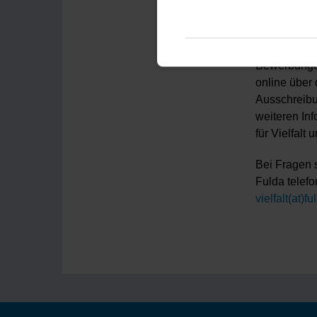
fördern. Es
abgeschloss
Projekte vo
Bewerbunge
online über 
Ausschreibu
weiteren Inf
für Vielfalt
Bei Fragen s
Fulda telefo
vielfalt(at)f