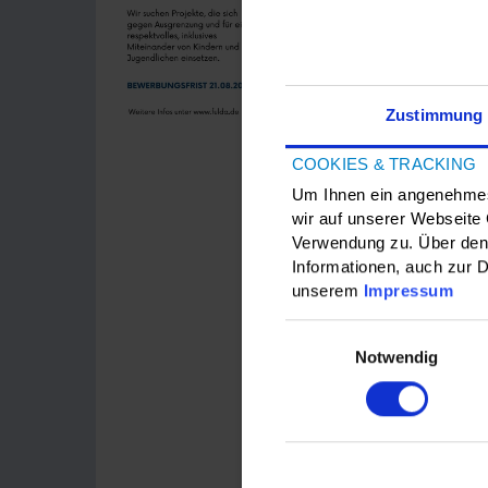
Jugendliche
Ausgrenzung
Auch in dies
Zustimmung
Stadt Fulda
Engagement 
COOKIES & TRACKING
inklusive Ge
Um Ihnen ein angenehmes 
Chancengere
wir auf unserer Webseite
Verwendung zu. Über den 
Der Preis 2
Informationen, auch zur D
Mehr WIR. 
unserem
Impressum
ausgezeichn
Einwilligungsauswahl
Ausgrenzu
Notwendig
Sensibilisie
Bewerben k
Organisation
Miteinander