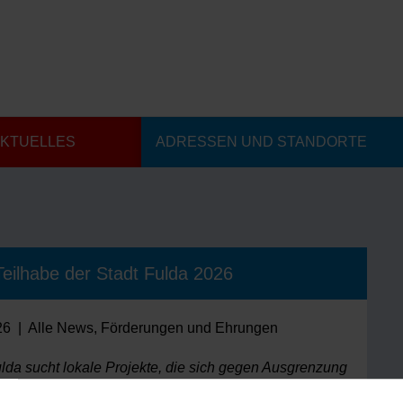
KTUELLES
ADRESSEN UND STANDORTE
 Teilhabe der Stadt Fulda 2026
26
|
Alle News
,
Förderungen und Ehrungen
ulda sucht lokale Projekte, die sich gegen Ausgrenzung
respektvolles, inklusives Miteinander von Kindern und