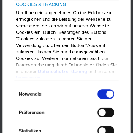
COOKIES & TRACKING
Um Ihnen ein angenehmes Online-Erlebnis zu
Dabei haben 3 Teams aus
ermöglichen und die Leistung der Webseite zu
Wüstensachsen, Seiferts und
verbessern, setzen wir auf unserer Webseite
Hilders gegeneinander gespielt. Das
Cookies ein. Durch Bestätigen des Buttons
Team aus Seiferts setzte sich
Foto: Bernhard Vey
"Cookies zulassen" stimmen Sie der
komplett aus Kindern der
Verwendung zu. Über den Button "Auswahl
Gemeinschaftsunterkunft vor Ort
zulassen" lassen Sie nur die ausgewählten
zusammen. In den Teams aus
Cookies zu. Weitere Informationen, auch zur
Wüstensachsen und Hilders haben
Datenverarbeitung durch Drittanbieter, finden Sie
sowohl Einheimische als auch
in unserer
Datenschutzerklärung
und unserem
Kinder, die aus anderen
Impressum
Herkunftsländern stammen,
Einwilligungsauswahl
mitgespielt.
Notwendig
Mit viel Begeisterung waren die
jungen Kicker bei der Sache. Sie
Präferenzen
kämpften um jeden Ball. Gewinner
des Turniers war das Team aus
Hilders. Das wurde aber am Ende
Statistiken