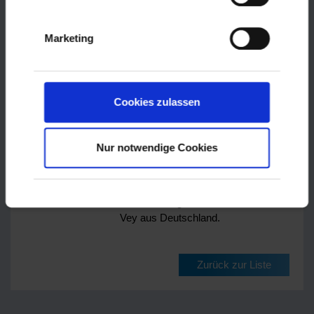
zur Nebensache. Viel wichtiger war,
dass die Kids immer fair und mit viel
Rücksicht miteinander umgingen -
Marketing
Trotz der großen Motivation, als
Gewinner vom Platz zu gehen. Alle
hatten viel Spaß beim gemeinsamen
Kicken und das Miteinander wurde
Cookies zulassen
gestärkt.
Neben den jungen Fußballern war
Nur notwendige Cookies
auch das Betreuer-Team
international aufgestellt:
Mostafa
Ahmad aus dem Libanon, Reza
Jafari aus Afgahistan und Bernhard
Vey aus Deutschland.
Zurück zur Liste