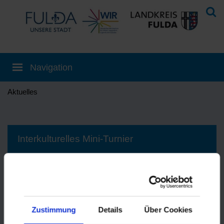
Aktuelles
Interkulturelles Mini-Turnier
02.11.2021
|
Begegnung und
Freizeit
Im Oktober haben die Ehrenberger
Zustimmung
Details
Über Cookies
Sport-Coaches ein interkulturelles
Foto: Bernhard Vey
Kinder-Fußballturnier veranstaltet.