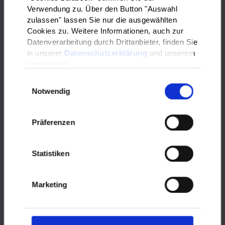
Verwendung zu. Über den Button "Auswahl
zulassen" lassen Sie nur die ausgewählten
Mitmach-Buffet: jeder bringt
Cookies zu. Weitere Informationen, auch zur
etwas leckeres zum Essen mit!
Datenverarbeitung durch Drittanbieter, finden Sie
in unserer
Datenschutzerklärung
und unserem
Wann?
Freitag, der 26. September
Impressum
ab 17:00 Uhr
Einwilligungsauswahl
Notwendig
Wo?
Gemeindezentrum Neuhof
(Hanauer Str. 4, 36119 Neuhof)
Präferenzen
Neben dem Buffet gibt es auch die
Möglichkeit sich auszutauschen und
Informationen zu den Themen
Statistiken
Deutsch lernen und Sportvereine zu
erhalten.
Marketing
Jeder ist herzlich willkommen!
Zur besseren Planung ist eine
Anmeldung erwünscht unter