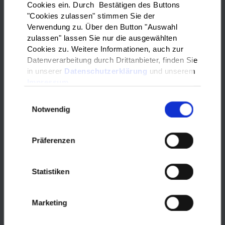
Cookies ein. Durch Bestätigen des Buttons
Pflege.
"Cookies zulassen" stimmen Sie der
Verwendung zu. Über den Button "Auswahl
zulassen" lassen Sie nur die ausgewählten
Das Pflegeforum findet dieses Jahr
Cookies zu. Weitere Informationen, auch zur
am
Freitag, den 13.03.2026
im
Datenverarbeitung durch Drittanbieter, finden Sie
KARL statt (ehemals Kaufhaus
in unserer
Datenschutzerklärung
und unserem
Kerber).
Impressum
Es erwartet Sie ein vielfältiges
Einwilligungsauswahl
Bühnenprogramm und verschiedene
Notwendig
Workshop-Angebote sowie ein
Austausch-Café für pflegende
Angehörige.
Präferenzen
Sie haben außerdem die Möglichkeit
sich über die verschiedenen Wege
Statistiken
(Ausbildung und Studium) in den
Pflegebereich zu informieren.
Marketing
Auf der Pflegebörse, haben Sie die
Möglichkeit mit Arbeitgebern in den