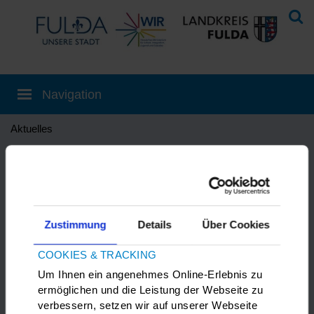
Aktuelles
Fuldaer Pflegeforum 2026
Zustimmung
Details
Über Cookies
13.03.2026
|
Veranstaltungen
,
Alle News
COOKIES & TRACKING
Um Ihnen ein angenehmes Online-Erlebnis zu
Auf dem Pflegeforum, erhalten Sie
ermöglichen und die Leistung der Webseite zu
Informationen rund um das Thema
verbessern, setzen wir auf unserer Webseite
Ausbildung und Weiterbildung in der