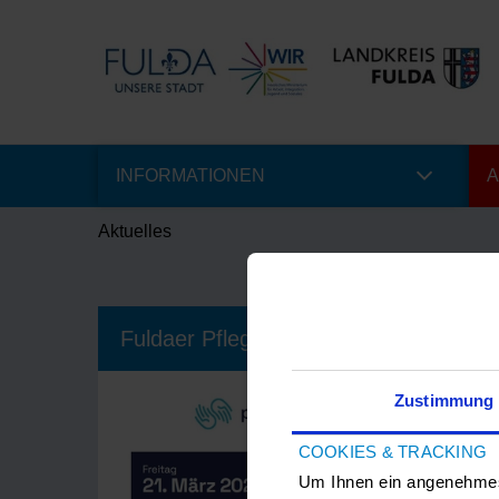
INFORMATIONEN
A
Aktuelles
Fuldaer Pflegeforum 2025
Zustimmung
13.01.20
COOKIES & TRACKING
Auf dem Pfl
Thema Ausbi
Um Ihnen ein angenehmes 