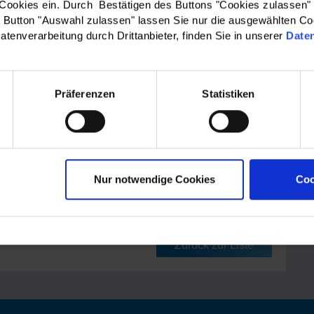
 Cookies ein. Durch Bestätigen des Buttons "Cookies zulassen"
Button "Auswahl zulassen" lassen Sie nur die ausgewählten Co
orum findet dieses Jahr am
Freitag, den 21.03.2025
im
atenverarbeitung durch Drittanbieter, finden Sie in unserer
Date
(ehemals Kaufhaus Kerber, Zugang über Lindenstraße
Präferenzen
Statistiken
 Sie ein vielfältiges Bühnenprogramm und
ne Workshop-Angebote.
gebörse, haben Sie die Möglichkeit mit Arbeitgebern in
 zu kommen und sich untereinander auszutauschen.
Nur notwendige Cookies
Coo
rmationen finden Sie hier:
orum-fulda.de
oder in dem
Flyer
.
Zurück zur Liste