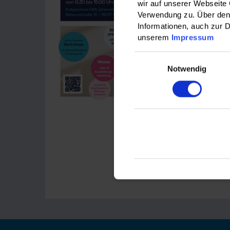
wir auf unserer Webseite
Verwendung zu. Über den 
Das Pflegef
Informationen, auch zur D
KARL statt 
unserem
Impressum
14).
Einwilligungsauswahl
Notwendig
Es erwartet
verschiede
Auf der Pfle
den Kontakt
Weitere Info
www.pflegef