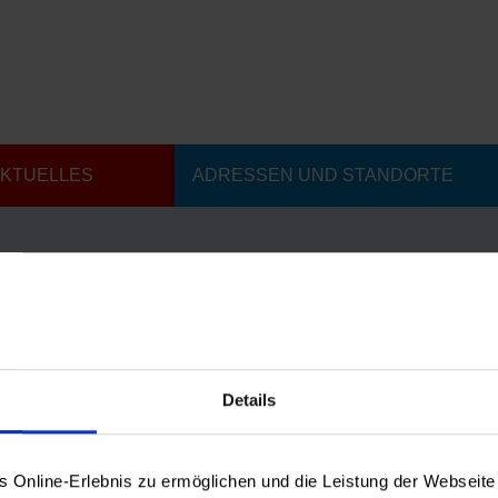
KTUELLES
ADRESSEN UND STANDORTE
Details
25
|
Veranstaltungen
,
Alle News
egeforum, erhalten Sie Informationen rund um das
ldung und Weiterbildung in der Pflege.
Online-Erlebnis zu ermöglichen und die Leistung der Webseite