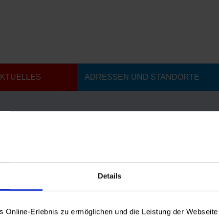
KTUELLES
ADRESSEN UND STANDORTE
Details
21
30. September hat das Forum Integration zum vierten
funden.
Online-Erlebnis zu ermöglichen und die Leistung der Webseite