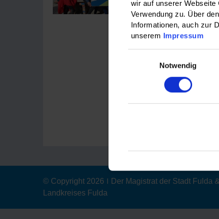
wir auf unserer Webseite
Verwendung zu. Über den 
Die Veransta
Informationen, auch zur D
verschieden
unserem
Impressum
Organisiert 
Einwilligungsauswahl
Teilhabe de
Notwendig
Landkreises
Einen Artik
© Copyright 2026
|
Der Magistrat der Stadt Fulda
Landkreises Fulda