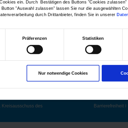
 Cookies ein. Durch Bestätigen des Buttons "Cookies zulassen"
Button "Auswahl zulassen" lassen Sie nur die ausgewählten Co
ltung beihnaltete einen online- Input, sowie vier
atenverarbeitung durch Drittanbieter, finden Sie in unserer
Date
de Workshops in Präsenz.
wurde das Forum von der Fachstelle Vielfalt und
r Stadt Fulda sowie vom Integrationsbüro des
Präferenzen
Statistiken
 Fulda.
el zum Forum Integration finden Sie
hier
.
Nur notwendige Cookies
Coo
Zurück zur Liste
 & Kreisausschuss des
Barrierefreiheit
|