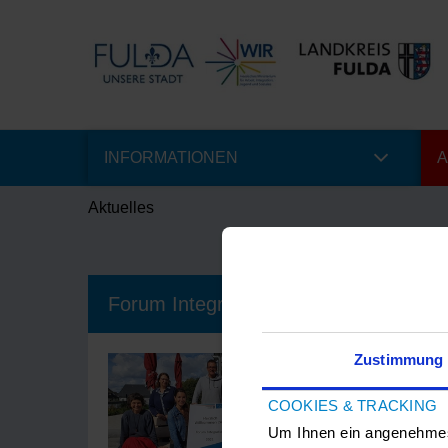
INFORMATIONEN
A
Aktuelles
Forum Integration 2021
Zustimmung
12.10.20
COOKIES & TRACKING
Am 29. und 
Mal stattge
Um Ihnen ein angenehmes 