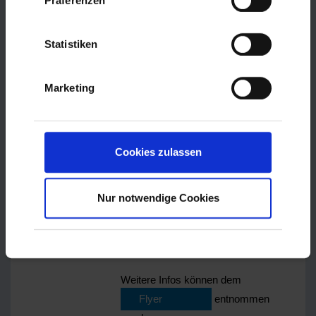
Präferenzen
Bewerbungsunterlagen, Online-
Bewerbungen, Auswerten von
Stellenangeboten
Statistiken
offene Geprächsrunde
Bewerbungscheck (Unterlagen
Marketing
ausgedruckt mitbringen)
Üben von
Vorstellungsgesprächen ab
14:30 Uhr
Cookies zulassen
Einstellungstests,
Berufswahltests
Nur notwendige Cookies
Bewerbungsfotos (kostenlos)
Möglichkeit zum Erstellen
eigener Bewerbungsunterlagen
Weitere Infos können dem
Flyer
entnommen