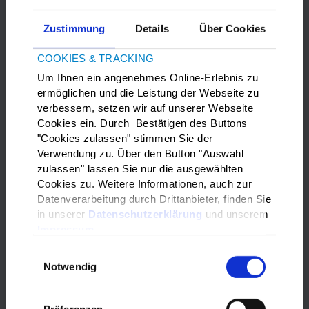
Im Rahmen der interkulturellen
Woche lädt die Berufsberatung der
Zustimmung
Details
Über Cookies
Agentur für Arbeit herzlich dazu ein,
in die Welt der Bewerbungen
COOKIES & TRACKING
einzutauchen.
Um Ihnen ein angenehmes Online-Erlebnis zu
ermöglichen und die Leistung der Webseite zu
WANN ? Donnerstag, 21.09.2023,
verbessern, setzen wir auf unserer Webseite
Beginn 13:30 Uhr
Cookies ein. Durch Bestätigen des Buttons
"Cookies zulassen" stimmen Sie der
WO? BIZ
Verwendung zu. Über den Button "Auswahl
(Berufsinformationszentrum),
zulassen" lassen Sie nur die ausgewählten
Agentur für Arbeit, Rangstraße 4,
Cookies zu. Weitere Informationen, auch zur
36037 Fulda
Datenverarbeitung durch Drittanbieter, finden Sie
in unserer
Datenschutzerklärung
und unserem
PROGRAMM:
Impressum
Vortrag zum Thema individuelle
Einwilligungsauswahl
Berufsorientierung / Ausbildung /
Notwendig
Praktikum
Schautafeln zu den Themen