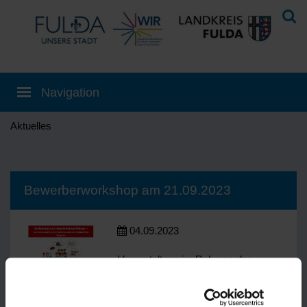
Aktuelles
Bewerberworkshop am 21.09.2023
04.09.2023
Veranstaltung im Rahmen der
interkulturellen Woche